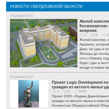
НОВОСТИ СВЕРДЛОВСКОЙ ОБЛАСТИ
28 декабря 2015
Жилой компле
Космонавтов» 
вовремя
1
0
4
Жилой комплекс н
Арамили, который
Дом» не сдан в о
Жильцы до послед
хоть к Новому год
будет сдан в эксп
въедут в новые кв
28 декабря 2015
Проект Logic Development п
граждан из ветхого жилья у
3
0
5348
Проект ООО «Лоджик Девелопмент
граждан из ветхого жилья в новост
Конгрессом Общероссийской Обще