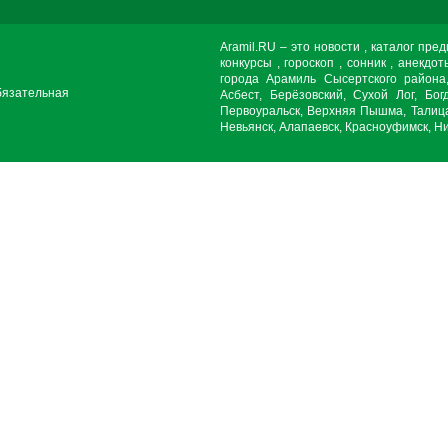
Aramil.RU – это новости , каталог пре
конкурсы , гороскоп , сонник , анекдот
города Арамиль Сысертского района
бязательная
Асбест, Берёзовский, Сухой Лог, Бог
Первоуральск, Верхняя Пышма, Талица
Невьянск, Алапаевск, Красноуфимск, Ни