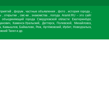
дприятий , форум , частные объявления , фото , история города ,
ы , открытки , смс-ки , знакомства , погода. Aramil.RU – это сайт
, объединяющий города Свердловской области: Екатеринбург,
данович, Каменск-Уральский, Дегтярск, Полевской, Михайловск,
, Камышлов, Байкалово, Реж, Артёмовский, Ирбит, Новоуральск,
жний Тагил и др.