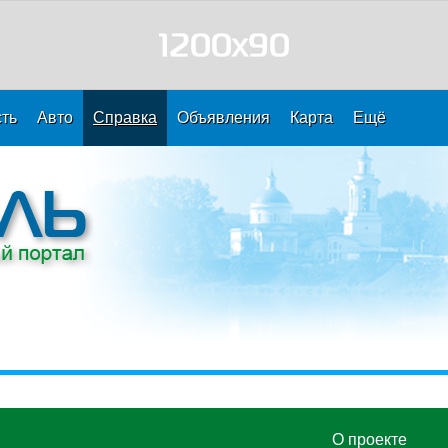
ть
Авто
Справка
Объявления
Карта
Ещё
О проекте