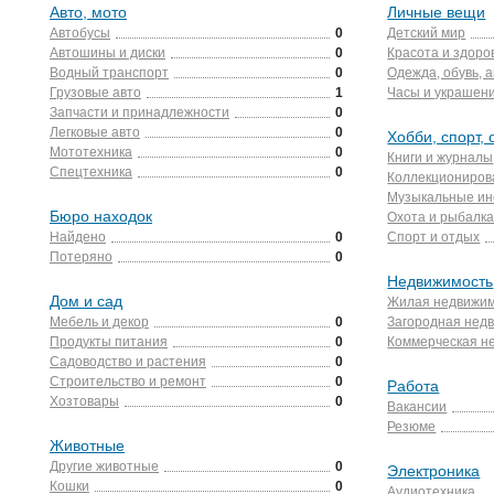
Авто, мото
Личные вещи
Автобусы
0
Детский мир
Автошины и диски
0
Красота и здоро
Водный транспорт
0
Одежда, обувь, 
Грузовые авто
1
Часы и украшен
Запчасти и принадлежности
0
Легковые авто
0
Хобби, спорт, 
Мототехника
0
Книги и журналы
Спецтехника
0
Коллекциониров
Музыкальные ин
Бюро находок
Охота и рыбалк
Найдено
0
Спорт и отдых
Потеряно
0
Недвижимость
Дом и сад
Жилая недвижим
Мебель и декор
0
Загородная нед
Продукты питания
0
Коммерческая н
Садоводство и растения
0
Строительство и ремонт
0
Работа
Хозтовары
0
Вакансии
Резюме
Животные
Другие животные
0
Электроника
Кошки
0
Аудиотехника