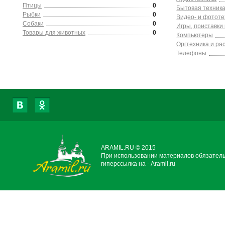
Птицы
0
Бытовая техник
Рыбки
0
Видео- и фототе
Собаки
0
Игры, приставки
Товары для животных
0
Компьютеры
Оргтехника и ра
Телефоны
ARAMIL.RU © 2015
При использовании материалов обязател
гиперссылка на - Aramil.ru