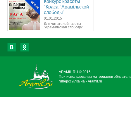
Конкурс красоты
"Краса "Арамiльской
слободы"
01.01.2015
Для читателей газеты
"Арамильская слобода"
ARAMIL.RU © 2015
При использовании материалов обязател
гиперссылка на - Aramil.ru