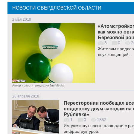
НОВОСТИ СВЕРДЛОВСКОЙ ОБЛАСТИ
2 мая 2018
«Атомстройком
как можно орг
Березовой рощ
3
0
2
Жителям предлага
двух концепций.
Автор новости: редакция
JustMedia
26 апреля 2018
Пересторонин пообещал вс
поддержку двум заводам на 
Рублевке»
1
0
1552
Им уже ищут новые площадки с ра
инфраструктурой.