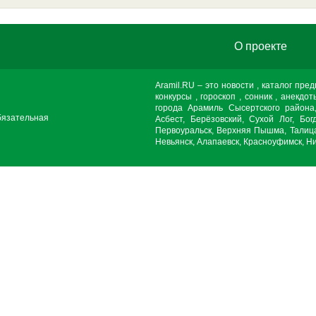
О проекте
Aramil.RU – это новости , каталог пре
конкурсы , гороскоп , сонник , анекдот
города Арамиль Сысертского района
бязательная
Асбест, Берёзовский, Сухой Лог, Бог
Первоуральск, Верхняя Пышма, Талица
Невьянск, Алапаевск, Красноуфимск, Ни