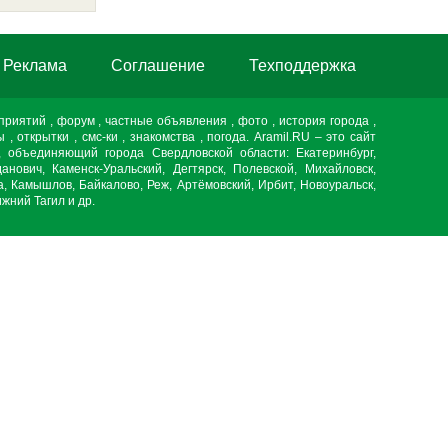
Реклама
Cоглашение
Техподдержка
дприятий , форум , частные объявления , фото , история города ,
ы , открытки , смс-ки , знакомства , погода. Aramil.RU – это сайт
, объединяющий города Свердловской области: Екатеринбург,
данович, Каменск-Уральский, Дегтярск, Полевской, Михайловск,
, Камышлов, Байкалово, Реж, Артёмовский, Ирбит, Новоуральск,
жний Тагил и др.